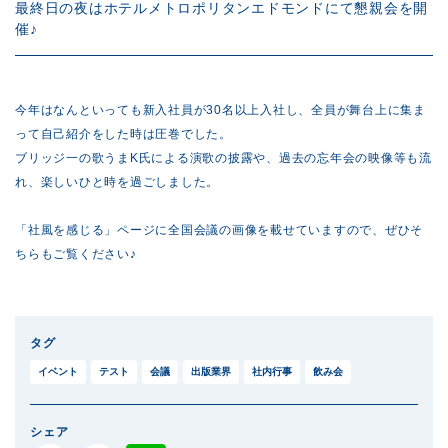
最終日の夜はホテルメトロポリタンエドモンドにて懇親会を開
催♪
今年はなんといっても新入社員が30名以上入社し、全員が舞台上に集ま
って自己紹介をした時は圧巻でした。
ブリッジ一の歌うまK氏による演歌の披露や、過去の忘年会の映像等も流
れ、楽しいひと時を過ごしました。
「社風を感じる」ページに全国会議の画像を載せていますので、ぜひそ
ちらもご覧ください♪
タグ
イベント
テスト
会議
出版業界
社内行事
飲み会
シェア