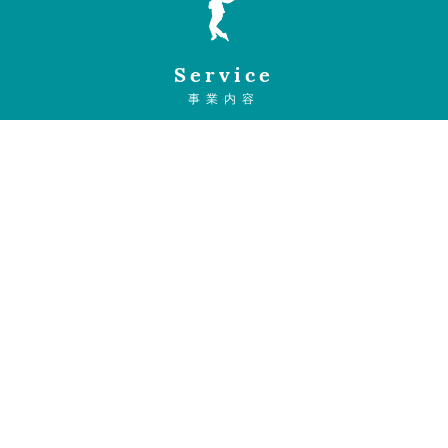
Service
事業内容
Sales Promotion
Call Center Service
セールスプロモーション
コールセンターサービス